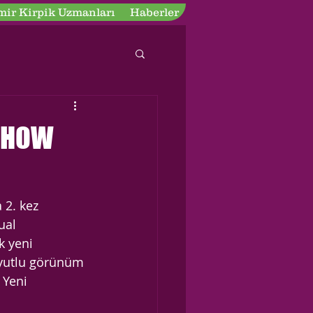
ir Kirpik Uzmanları
Haberler
 SHOW
 2. kez 
ual 
k yeni 
boyutlu görünüm 
 Yeni 