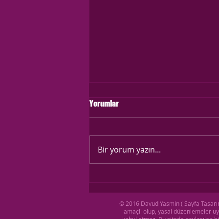
Yorumlar
Bir yorum yazın...
6-10 Aralık Gold Beauty Fest
Kaşmir Kirpik paneli
© 2016 Davud Yasmin ( Sayfa Tasarımı
amaçlı olup, yasal düzenlemeler uya
kabul etmez. Bu sitede paylaşılan bi