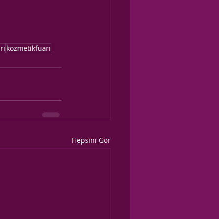
rı
kozmetikfuarı
Hepsini Gör