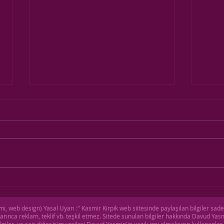
Samsun Kaşmir Kirpik Eğitimi
Ulusl
için hazır mısın?
Günle
, web design) Yasal Uyarı :" Kasmir Kirpik web siitesinde paylaşılan bilgiler sad
rınca reklam, teklif vb. teşkil etmez. Sitede sunulan bilgiler hakkında Davud Ya
lgiler ve sair diğer tüm verileri Davud Yasmin'in yazılı izni olmaksızın kullananla