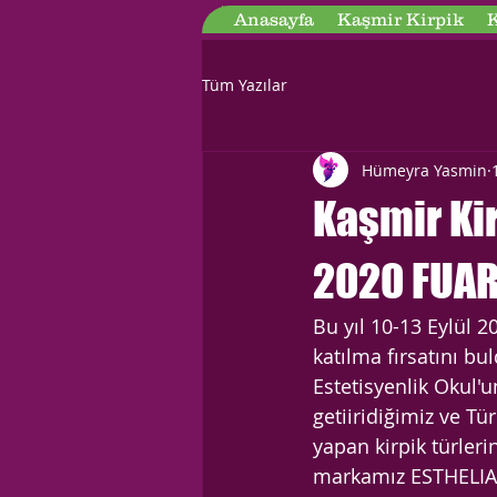
Anasayfa
Kaşmir Kirpik
K
Tüm Yazılar
Hümeyra Yasmin
Kaşmir Ki
2020 FUAR
Bu yıl 10-13 Eylül 
katılma fırsatını bu
Estetisyenlik Okul'u
getiiridiğimiz ve Tü
yapan kirpik türleri
markamız ESTHELIAN'n