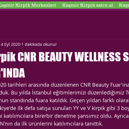
aşmir Kirpik Merkezleri
Kaşmir Kirpik satın al
Kaşm
14 Eyl 2020
1 dakikada okunur
rpik CNR BEAUTY WELLNESS
'INDA
2020 tarihleri arasında düzenlenen CNR Beauty Fuar'ına
lduk. Bu yılda İstanbul eğitimlerimizi düzenlediğimiz T
nun standında fuara katıldık. Geçen yıldan farklı olara
rkiye'de ilk defa satışa sunulan YY ve V kirpik gibi 3 
ni katılımcılara birerbir denetme şansımız oldu. Ayrıca
ın da ilk ürünlerini katılımcılara tanıttık. 