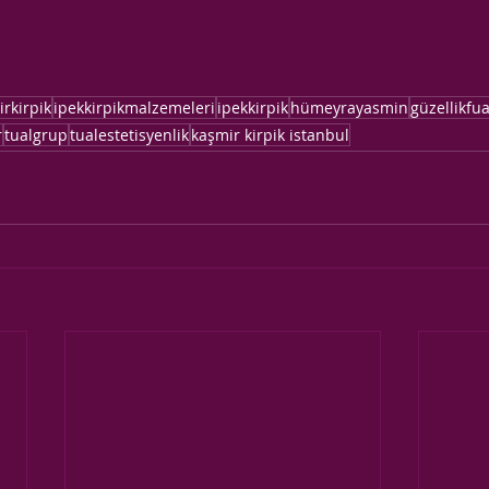
rkirpik
ipekkirpikmalzemeleri
ipekkirpik
hümeyrayasmin
güzellikfua
r
tualgrup
tualestetisyenlik
kaşmir kirpik istanbul