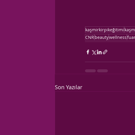
kaşmirkirpikeğitimi
kaşmi
CNR
beauty
wellness
fua
Son Yazılar